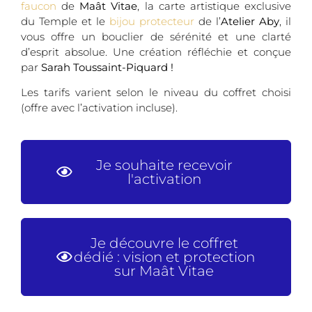
faucon
de
Maât Vitae
, la carte artistique exclusive
du Temple et le
bijou protecteur
de l’
Atelier Aby
, il
vous offre un bouclier de sérénité et une clarté
d’esprit absolue. Une création réfléchie et conçue
par
Sarah Toussaint-Piquard !
Les tarifs varient selon le niveau du coffret choisi
(offre avec l’activation incluse).
Je souhaite recevoir
l'activation
Je découvre le coffret
dédié : vision et protection
sur Maât Vitae