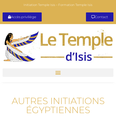
Initiation Temple Isis – Formation Temple Isis
Accès priviliège
Contact
AUTRES INITIATIONS
ÉGYPTIENNES